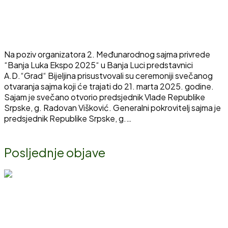
A.D. “Grad” na otvaranju 2.
Međunarodnog sajma privrede “Banja
Luka Ekspo 2025” u Banja Luci
Na poziv organizatora 2. Međunarodnog sajma privrede
“Banja Luka Ekspo 2025“ u Banja Luci predstavnici
A.D.“Grad“ Bijeljina prisustvovali su ceremoniji svečanog
otvaranja sajma koji će trajati do 21. marta 2025. godine.
Sajam je svečano otvorio predsjednik Vlade Republike
Srpske, g. Radovan Višković. Generalni pokrovitelj sajma je
predsjednik Republike Srpske, g.…
Pročitaj više
Posljednje objave
Sutra počinje Pantelinski vašar – Bijeljina ponovo u znaku
tradicije, susreta i dobre zabave