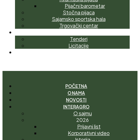
Pijačni barometar
Stočna pijaca
Sajamsko sportska hala
Trgovački centar
NABAVKE
Tenderi
Licitacije
KONTAKT
I
M
A
T
E
P
I
T
A
N
J
E
?
POČETNA
O NAMA
NOVOSTI
INTERAGRO
O sajmu
2026
Prijavni list
Korporativni video
Istorija