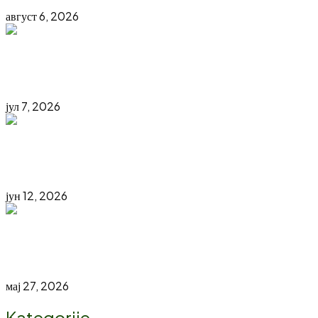
август 6, 2026
POZIV ZA PODNOŠENJE ZAHTJEVA ZA ZAKUP
PROSTORA NA PANTELINSKOM VAŠARU
јул 7, 2026
Ozvaničena saradnja sa ključnim partnerima 24.
Međunarodnog sajma „INTERAGRO 2026“
јун 12, 2026
PROMOCIJA INTERAGRO 2026 – VIDIMO SE U
KOZARSKOJ DUBICI
мај 27, 2026
Kategorije