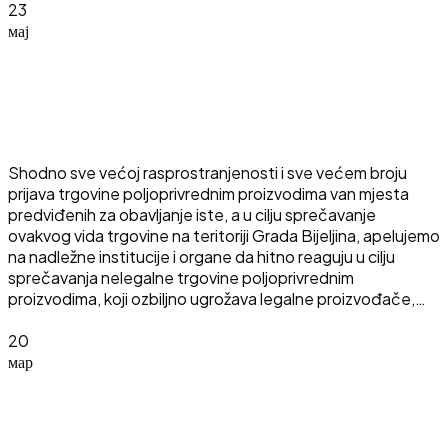
23
мај
Novosti
Nelegalna trgovina poljoprivrednim
proizvodima na području Semberije
Shodno sve većoj rasprostranjenosti i sve većem broju
prijava trgovine poljoprivrednim proizvodima van mjesta
predviđenih za obavljanje iste, a u cilju sprečavanje
ovakvog vida trgovine na teritoriji Grada Bijeljina, apelujemo
na nadležne institucije i organe da hitno reaguju u cilju
sprečavanja nelegalne trgovine poljoprivrednim
proizvodima, koji ozbiljno ugrožava legalne proizvođače,…
Pročitaj više
20
мар
Dešavanja