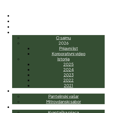
POČETNA
O NAMA
NOVOSTI
INTERAGRO
O sajmu
2026
Prijavni list
Korporativni video
Istorija
2025
2024
2023
2022
2021
MANIFESTACIJE
Pantelinski vašar
Mitrovdanski sabor
AGROTRŽNI CENTAR
Kvantaška pijaca