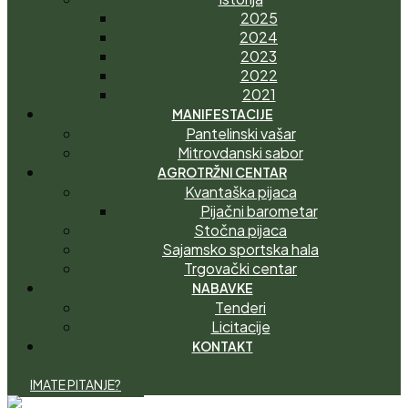
2025
2024
2023
2022
2021
MANIFESTACIJE
Pantelinski vašar
Mitrovdanski sabor
AGROTRŽNI CENTAR
Kvantaška pijaca
Pijačni barometar
Stočna pijaca
Sajamsko sportska hala
Trgovački centar
NABAVKE
Tenderi
Licitacije
KONTAKT
I
M
A
T
E
P
I
T
A
N
J
E
?