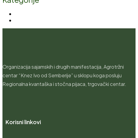
Dešavanja
(5)
Novosti
(21)
Organizacija sajamskih i drugih manifestacija, Agrotržni
centar “Knez Ivo od Semberije” u sklopu koga posluju
Regionalna kvantaška i stočna pijaca, trgovački centar.
Korisni linkovi