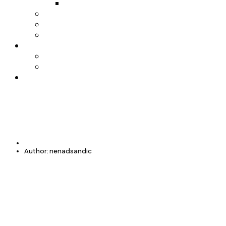
Pijačni barometar
Stočna pijaca
Sajamsko sportska hala
Trgovački centar
Nabavke
Tenderi
Licitacije
Kontakt
Početna
Author: nenadsandic
NENADSANDIC