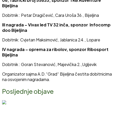
06, fabrički broj 55833, sponzor TRB Adventure
Bijeljina
Dobitnik : Petar Dragičević, Cara Uroša 36., Bijeljina
III nagrada – Vivax led TV 32 inča, sponzor Infocomp
doo
Bijeljina
Dobitnik: Cvjetan Maksimović, Jablanica 24., Lopare
IV nagrada – oprema za ribolov, sponzor Ribosport
Bijeljina
Dobitnik : Goran Stevanović, Majevička 2.,Ugljevik
Organizator sajma A.D.“Grad“ Bijeljina čestita dobitnicima
na osvojenim nagradama.
Posljednje objave