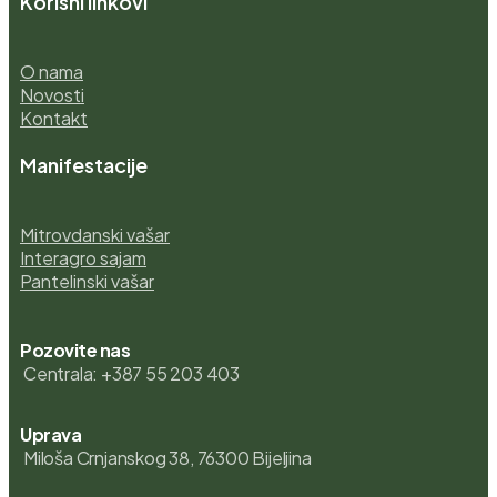
Korisni linkovi
O nama
Novosti
Kontakt
Manifestacije
Mitrovdanski vašar
Interagro sajam
Pantelinski vašar
Pozovite nas
Centrala: +387 55 203 403
Uprava
Miloša Crnjanskog 38, 76300 Bijeljina