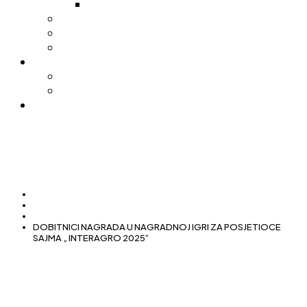
Pijačni barometar
Stočna pijaca
Sajamsko sportska hala
Trgovački centar
Nabavke
Tenderi
Licitacije
Kontakt
Početna
Novosti
Dešavanja
DOBITNICI NAGRADA U NAGRADNOJ IGRI ZA POSJETIOCE
SAJMA „ INTERAGRO 2025“
DOBITNICI NAGRADA