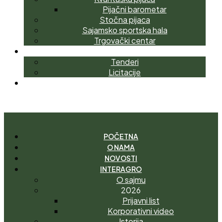
Pijačni barometar
Stočna pijaca
Sajamsko sportska hala
Trgovački centar
NABAVKE
Tenderi
Licitacije
KONTAKT
I
M
A
T
E
P
I
T
A
N
J
E
?
POČETNA
O NAMA
NOVOSTI
INTERAGRO
O sajmu
2026
Prijavni list
Korporativni video
Istorija