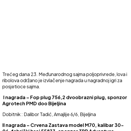
U NAGRADNOJ IGRI ZA
POSJETIOCE SAJMA „
INTERAGRO 2025“
Trećeg dana 23. Međunarodnog sajma poljoprivrede, lova i
ribolova održano je izvlačenje nagrada u nagradnoj igri za
posjetioce sajma.
I nagrada – Fop plug 756,2 dvoobrazni plug, sponzor
Agrotech PMD doo
Bijeljina
Dobitnik : Dalibor Tadić, Amajlije 6/6, Bijeljina
II nagrada – Crvena Zastava model M70, kalibar 30-