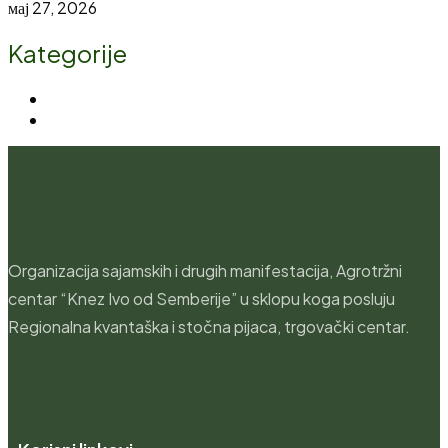
мај 27, 2026
Kategorije
Dešavanja
(5)
Novosti
(21)
Organizacija sajamskih i drugih manifestacija, Agrotržni
centar “Knez Ivo od Semberije” u sklopu koga posluju
Regionalna kvantaška i stočna pijaca, trgovački centar.