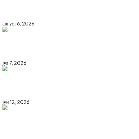
Sutra počinje Pantelinski vašar – Bijeljina ponovo u znaku
tradicije, susreta i dobre zabave
август 6, 2026
POZIV ZA PODNOŠENJE ZAHTJEVA ZA ZAKUP
PROSTORA NA PANTELINSKOM VAŠARU
јул 7, 2026
Ozvaničena saradnja sa ključnim partnerima 24.
Međunarodnog sajma „INTERAGRO 2026“
јун 12, 2026
PROMOCIJA INTERAGRO 2026 – VIDIMO SE U
KOZARSKOJ DUBICI