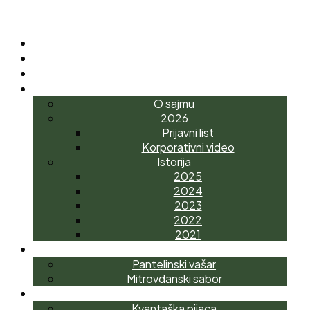
POČETNA
O NAMA
NOVOSTI
INTERAGRO
O sajmu
2026
Prijavni list
Korporativni video
Istorija
2025
2024
2023
2022
2021
MANIFESTACIJE
Pantelinski vašar
Mitrovdanski sabor
AGROTRŽNI CENTAR
Kvantaška pijaca