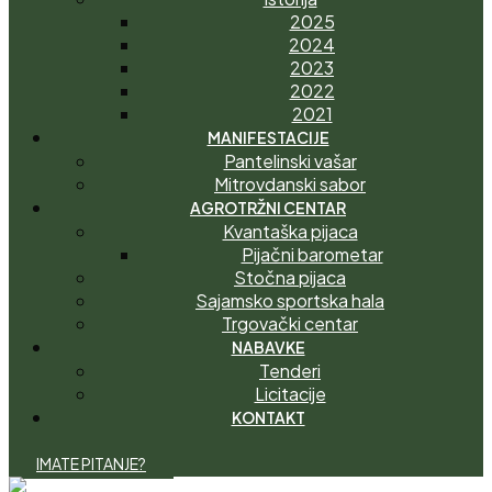
2025
2024
2023
2022
2021
MANIFESTACIJE
Pantelinski vašar
Mitrovdanski sabor
AGROTRŽNI CENTAR
Kvantaška pijaca
Pijačni barometar
Stočna pijaca
Sajamsko sportska hala
Trgovački centar
NABAVKE
Tenderi
Licitacije
KONTAKT
I
M
A
T
E
P
I
T
A
N
J
E
?