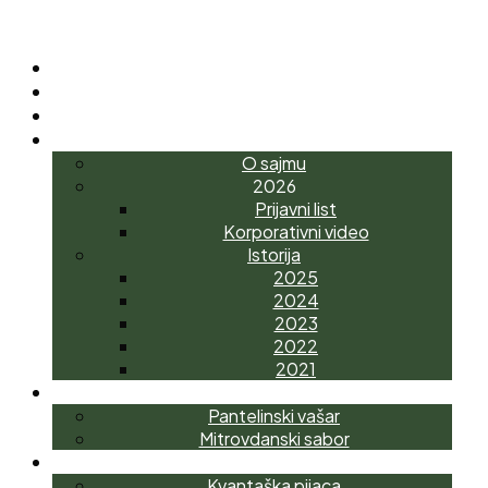
POČETNA
O NAMA
NOVOSTI
INTERAGRO
O sajmu
2026
Prijavni list
Korporativni video
Istorija
2025
2024
2023
2022
2021
MANIFESTACIJE
Pantelinski vašar
Mitrovdanski sabor
AGROTRŽNI CENTAR
Kvantaška pijaca