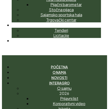
Pijačni barometar
Stočna pijaca
Sajamsko sportska hala
Trgovački centar
NABAVKE
Tenderi
Licitacije
KONTAKT
I
M
A
T
E
P
I
T
A
N
J
E
?
POČETNA
O NAMA
NOVOSTI
INTERAGRO
O sajmu
2026
Prijavni list
Korporativni video
Istorija