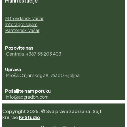
Manifestacije
Mitrovdanski vašar
Interagro sajam
Pantelinski vašar
Pozovite nas
Centrala: +387 55 203 403
Uprava
Miloša Crnjanskog 38, 76300 Bijeljina
Pošaljite nam poruku
info@adgradbn.com
Copyright 2025. © Sva prava zadržana. Sajt
kreirao
IG Studio
.