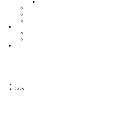
Pijačni barometar
Stočna pijaca
Sajamsko sportska hala
Trgovački centar
Nabavke
Tenderi
Licitacije
Kontakt
Početna
2026
2026