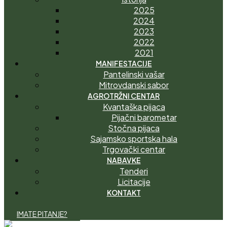
2025
2024
2023
2022
2021
MANIFESTACIJE
Pantelinski vašar
Mitrovdanski sabor
AGROTRŽNI CENTAR
Kvantaška pijaca
Pijačni barometar
Stočna pijaca
Sajamsko sportska hala
Trgovački centar
NABAVKE
Tenderi
Licitacije
KONTAKT
I
M
A
T
E
P
I
T
A
N
J
E
?