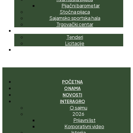
Pijačni barometar
Stočna pijaca
Sajamsko sportska hala
Trgovački centar
NABAVKE
Tenderi
Licitacije
KONTAKT
I
M
A
T
E
P
I
T
A
N
J
E
?
POČETNA
O NAMA
NOVOSTI
INTERAGRO
O sajmu
2026
Prijavni list
Korporativni video
Istorija