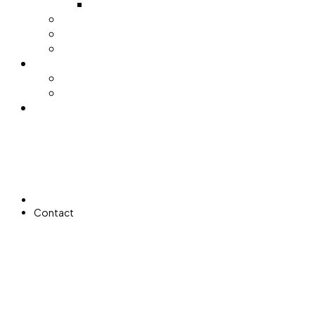
Pijačni barometar
Stočna pijaca
Sajamsko sportska hala
Trgovački centar
Nabavke
Tenderi
Licitacije
Kontakt
Početna
Contact
CONTACT