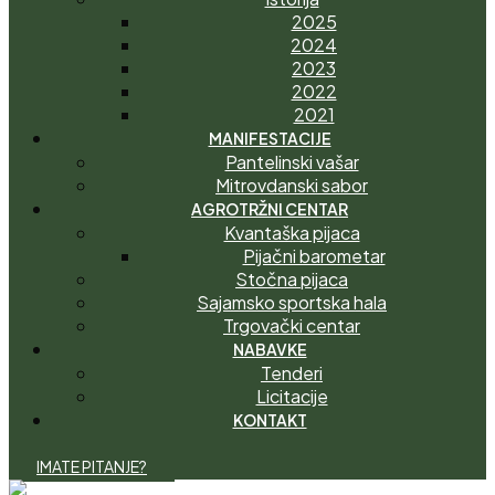
2025
2024
2023
2022
2021
MANIFESTACIJE
Pantelinski vašar
Mitrovdanski sabor
AGROTRŽNI CENTAR
Kvantaška pijaca
Pijačni barometar
Stočna pijaca
Sajamsko sportska hala
Trgovački centar
NABAVKE
Tenderi
Licitacije
KONTAKT
I
M
A
T
E
P
I
T
A
N
J
E
?