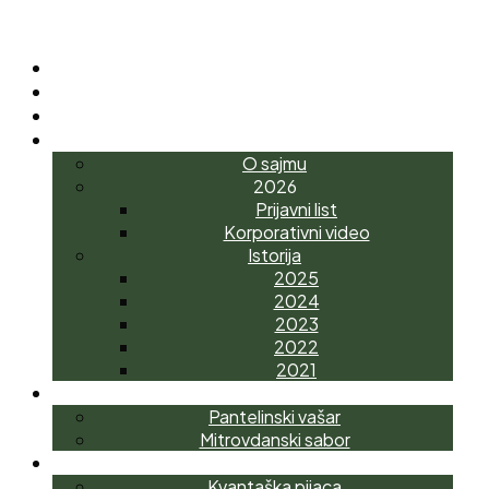
POČETNA
O NAMA
NOVOSTI
INTERAGRO
O sajmu
2026
Prijavni list
Korporativni video
Istorija
2025
2024
2023
2022
2021
MANIFESTACIJE
Pantelinski vašar
Mitrovdanski sabor
AGROTRŽNI CENTAR
Kvantaška pijaca