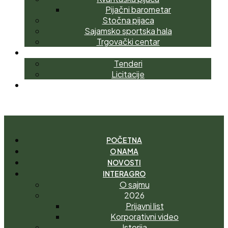
Pijačni barometar
Stočna pijaca
Sajamsko sportska hala
Trgovački centar
NABAVKE
Tenderi
Licitacije
KONTAKT
I
M
A
T
E
P
I
T
A
N
J
E
?
POČETNA
O NAMA
NOVOSTI
INTERAGRO
O sajmu
2026
Prijavni list
Korporativni video
Istorija