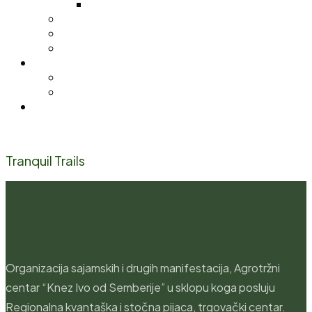
Pijačni barometar
Stočna pijaca
Sajamsko sportska hala
Trgovački centar
Nabavke
Tenderi
Licitacije
Kontakt
Tranquil Trails
Organizacija sajamskih i drugih manifestacija, Agrotržni
centar “Knez Ivo od Semberije” u sklopu koga posluju
Regionalna kvantaška i stočna pijaca, trgovački centar.