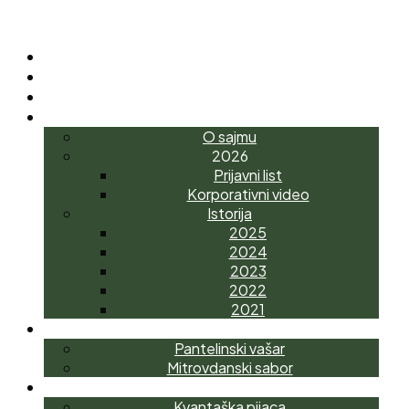
POČETNA
O NAMA
NOVOSTI
INTERAGRO
O sajmu
2026
Prijavni list
Korporativni video
Istorija
2025
2024
2023
2022
2021
MANIFESTACIJE
Pantelinski vašar
Mitrovdanski sabor
AGROTRŽNI CENTAR
Kvantaška pijaca