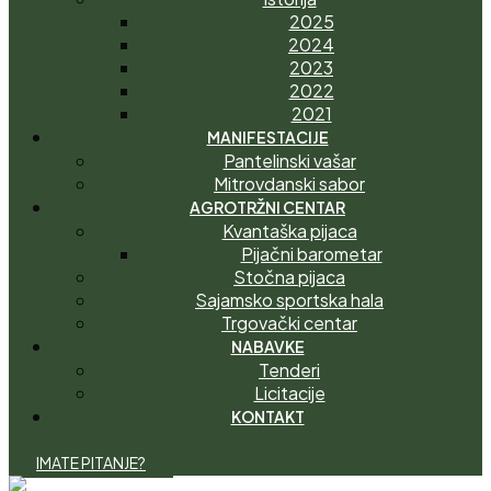
2025
2024
2023
2022
2021
MANIFESTACIJE
Pantelinski vašar
Mitrovdanski sabor
AGROTRŽNI CENTAR
Kvantaška pijaca
Pijačni barometar
Stočna pijaca
Sajamsko sportska hala
Trgovački centar
NABAVKE
Tenderi
Licitacije
KONTAKT
I
M
A
T
E
P
I
T
A
N
J
E
?